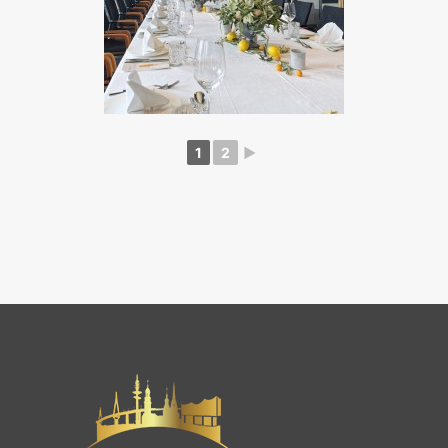
1
2
►