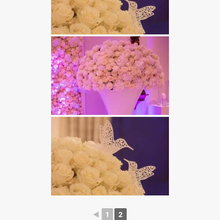
◄
1
2