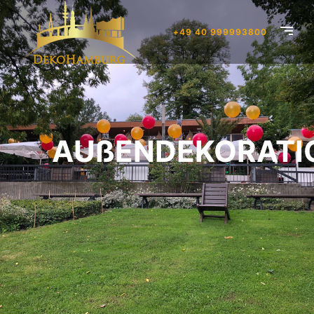
+49 40 999993800
AUßENDEKORATI