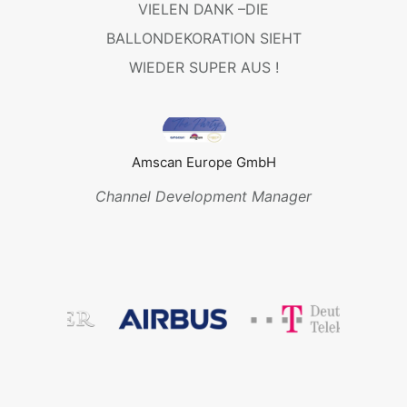
ALLEM
VIELEN DANK –DIE
VIELE
G
BALLONDEKORATION SIEHT
FÜR D
HNELL,
WIEDER SUPER AUS !
ÜBE
D SUPER
HIER 
G UND
LICHEN
Amscan Europe GmbH
S!
Channel Development Manager
fert, Douglas GmbH
 Merchandising Koordination