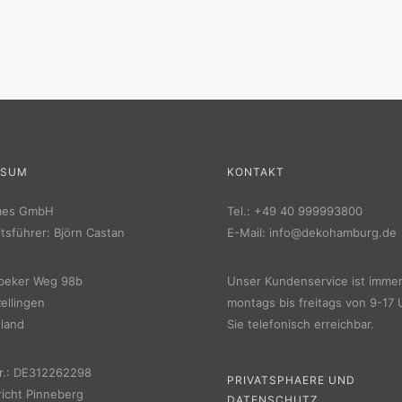
SSUM
KONTAKT
mes GmbH
Tel.:
+49 40 999993800
tsführer: Björn Castan
E-Mail:
info@dekohamburg.de
beker Weg 98b
Unser Kundenservice ist imme
ellingen
montags bis freitags von 9-17 
land
Sie telefonisch erreichbar.
r.: DE312262298
PRIVATSPHAERE UND
icht Pinneberg
DATENSCHUTZ