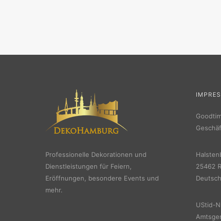
IMPRE
Goodti
Geschäf
Professionelle Dekorationen und
Halsten
Dienstleistungen für Feiern,
25462 R
Eröffnungen, besondere Events und
Deutsch
mehr.
UStid-N
Amtsger