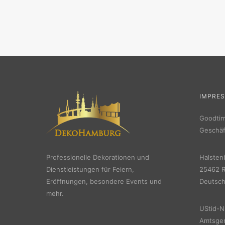
IMPRE
Goodti
Geschäf
Professionelle Dekorationen und
Halsten
Dienstleistungen für Feiern,
25462 R
Eröffnungen, besondere Events und
Deutsch
mehr.
UStid-N
Amtsger