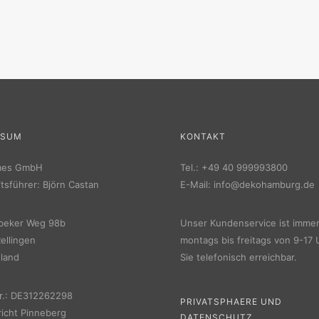
SSUM
KONTAKT
mes GmbH
Tel.:
+49 40 999993800
tsführer: Björn Castan
E-Mail:
info@dekohamburg.de
beker Weg 98b
Unser Kundenservice ist imme
ellingen
montags bis freitags von 9-17 
land
Sie telefonisch erreichbar.
r.: DE312262298
PRIVATSPHAERE UND
icht Pinneberg
DATENSCHUTZ