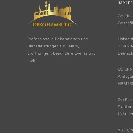
IMPRE
Goodti
Geschäf
Professionelle Dekorationen und
Halsten
Dienstleistungen für Feiern,
25462 R
Eröffnungen, besondere Events und
Deutsch
mehr.
UStid-N
Amtsger
HRB1736
Die Euro
Plattfor
(OS) ber
http://