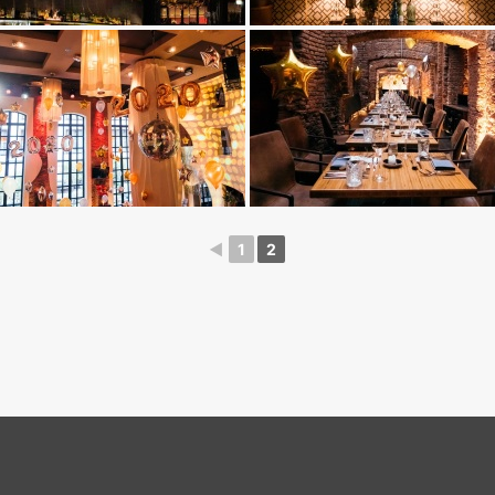
◄
1
2