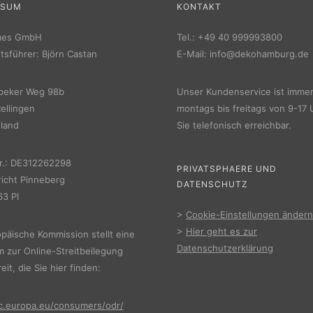
SSUM
KONTAKT
mes GmbH
Tel.:
+49 40 999993800
tsführer: Björn Castan
E-Mail:
info@dekohamburg.de
beker Weg 98b
Unser Kundenservice ist imme
ellingen
montags bis freitags von 9-17 
land
Sie telefonisch erreichbar.
r.: DE312262298
PRIVATSPHAERE UND
icht Pinneberg
DATENSCHUTZ
3 PI
>
Cookie-Einstellungen ändern
>
Hier geht es zur
päische Kommission stellt eine
Datenschutzerklärung
m zur Online-Streitbeilegung
eit, die Sie hier finden:
ec.europa.eu/consumers/odr/