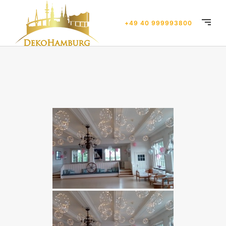
+49 40 999993800