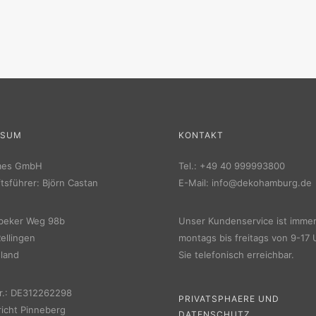
SSUM
KONTAKT
mes GmbH
Tel.:
+49 40 999993800
tsführer: Björn Castan
E-Mail:
info@dekohamburg.de
beker Weg 98b
Unser Kundenservice ist imme
ellingen
montags bis freitags von 9-17 
land
Sie telefonisch erreichbar.
r.: DE312262298
PRIVATSPHAERE UND
icht Pinneberg
DATENSCHUTZ