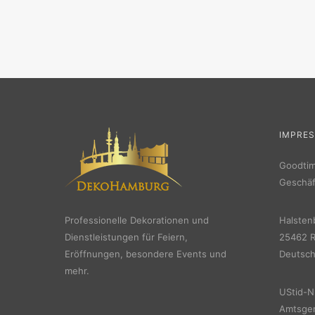
IMPRE
Goodti
Geschäf
Professionelle Dekorationen und
Halsten
Dienstleistungen für Feiern,
25462 R
Eröffnungen, besondere Events und
Deutsch
mehr.
UStid-N
Amtsger