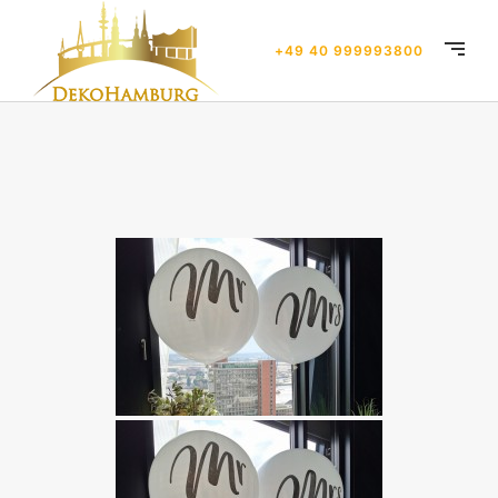
+49 40 999993800