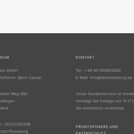
SSUM
KONTAKT
mes GmbH
Tel.:
+49 40 999993800
tsführer: Björn Castan
E-Mail:
info@dekohamburg.de
beker Weg 98b
Unser Kundenservice ist imme
ellingen
montags bis freitags von 9-17 
land
Sie telefonisch erreichbar.
r.: DE312262298
PRIVATSPHAERE UND
icht Pinneberg
DATENSCHUTZ