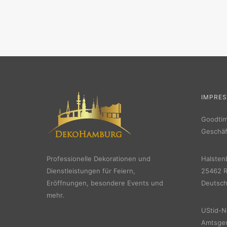
IMPRE
Goodti
Geschäf
Professionelle Dekorationen und
Halsten
Dienstleistungen für Feiern,
25462 R
Eröffnungen, besondere Events und
Deutsch
mehr.
UStid-N
Amtsger