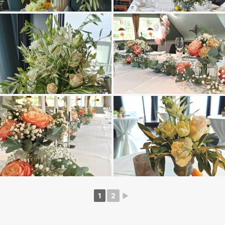
1
2
►