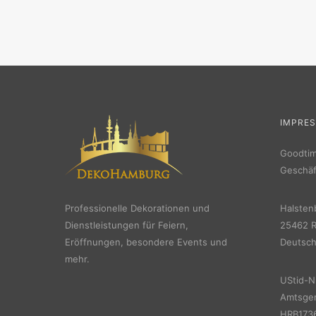
IMPRE
Goodti
Geschäf
Professionelle Dekorationen und
Halsten
Dienstleistungen für Feiern,
25462 R
Eröffnungen, besondere Events und
Deutsch
mehr.
UStid-N
Amtsger
HRB1736