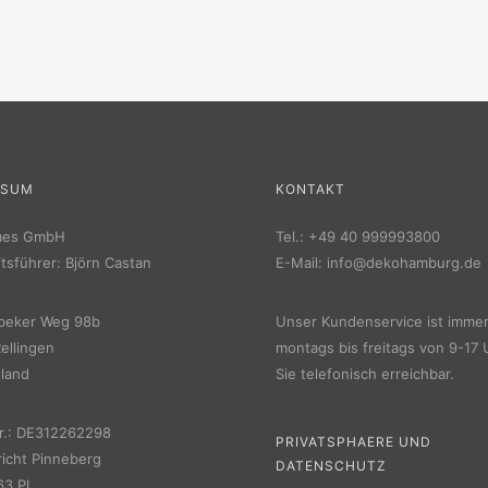
SSUM
KONTAKT
mes GmbH
Tel.:
+49 40 999993800
tsführer: Björn Castan
E-Mail:
info@dekohamburg.de
beker Weg 98b
Unser Kundenservice ist imme
ellingen
montags bis freitags von 9-17 
land
Sie telefonisch erreichbar.
r.: DE312262298
PRIVATSPHAERE UND
icht Pinneberg
DATENSCHUTZ
3 PI