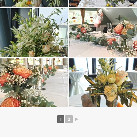
1
2
►