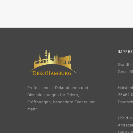
IMPRE
Goodti
Geschäf
Professionelle Dekorationen und
Halsten
Dienstleistungen für Feiern,
25462 R
Eröffnungen, besondere Events und
Deutsch
mehr.
UStid-N
Amtsger
HRB1736