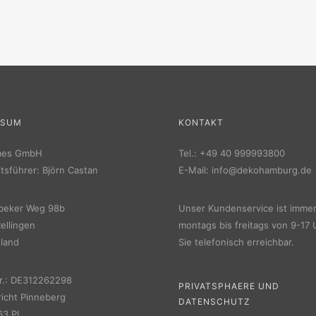
SSUM
KONTAKT
mes GmbH
Tel.:
+49 40 999993800
tsführer: Björn Castan
E-Mail:
info@dekohamburg.de
beker Weg 98b
Unser Kundenservice ist imme
ellingen
montags bis freitags von 9-17 
land
Sie telefonisch erreichbar.
r.: DE312262298
PRIVATSPHAERE UND
icht Pinneberg
DATENSCHUTZ
3 PI