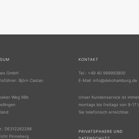
SSUM
KONTAKT
mes GmbH
Tel.:
+49 40 999993800
tsführer: Björn Castan
E-Mail:
info@dekohamburg.de
beker Weg 98b
Unser Kundenservice ist imme
ellingen
montags bis freitags von 9-17 
land
Sie telefonisch erreichbar.
r.: DE312262298
PRIVATSPHAERE UND
icht Pinneberg
DATENSCHUTZ