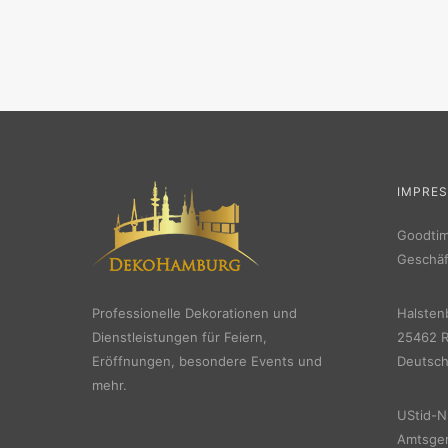
IMPRE
Goodti
Geschäf
Professionelle Dekorationen und
Halsten
Dienstleistungen für Feiern,
25462 R
Eröffnungen, besondere Events und
Deutsch
mehr.
UStid-N
Amtsger