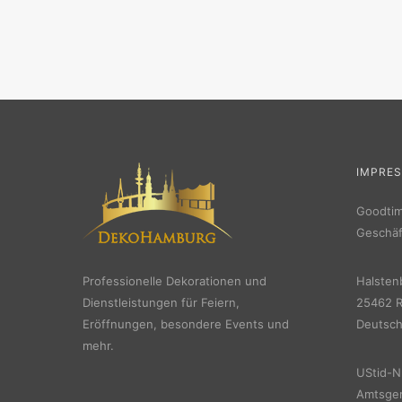
IMPRE
Goodti
Geschäf
Professionelle Dekorationen und
Halsten
Dienstleistungen für Feiern,
25462 R
Eröffnungen, besondere Events und
Deutsch
mehr.
UStid-N
Amtsger