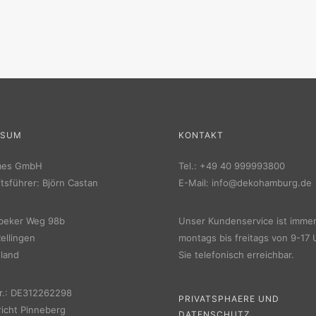
SSUM
KONTAKT
mes GmbH
Tel.:
+49 40 999993800
tsführer: Björn Castan
E-Mail:
info@dekohamburg.de
beker Weg 98b
Unser Kundenservice ist imme
ellingen
montags bis freitags von 9-17 
land
Sie telefonisch erreichbar.
r.: DE312262298
PRIVATSPHAERE UND
icht Pinneberg
DATENSCHUTZ