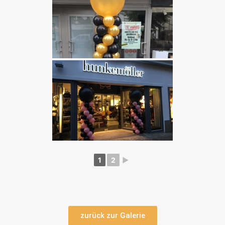
1
2
►
zurück zur Galerie